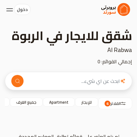
دخول
شقق للايجار في الربوة
Al Rabwa
إجمالي القوائم: 0
للإيجار
Apartment
جميع الغرف
نط
الفلاتر
6
لم يتم العثور على قوائم تطابق المعايير المحددة.