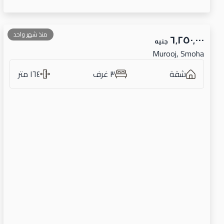
منذ شهر واحد
٦٬٢٥٠٬٠٠٠
جنيه
Murooj, Smoha
شقة
٣ غرف
١٦٤ متر