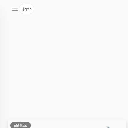
دخول
منذ 8 أيام