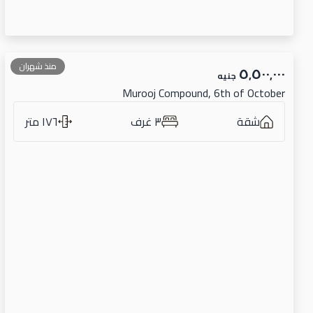
منذ شهران
٥٬٥٠٠٬٠٠٠
جنيه
Murooj Compound, 6th of October
شقة
٣ غرف
١٧٦ متر