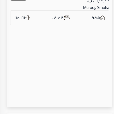
٦٬٠٠٠٬٠٠٠
جنيه
Murooj, Smoha
شقة
٣ غرف
١٦١ متر