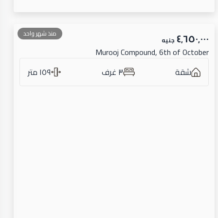
منذ شهر واحد
٤٬٦٥٠٬٠٠٠
جنيه
Murooj Compound, 6th of October
شقة
٣ غرف
١٥٩ متر