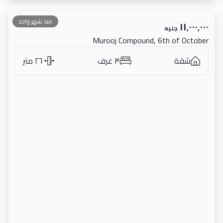
منذ شهر واحد
١١٬٠٠٠٬٠٠٠
جنيه
Murooj Compound, 6th of October
شقة
٣ غرف
٢٦٠ متر