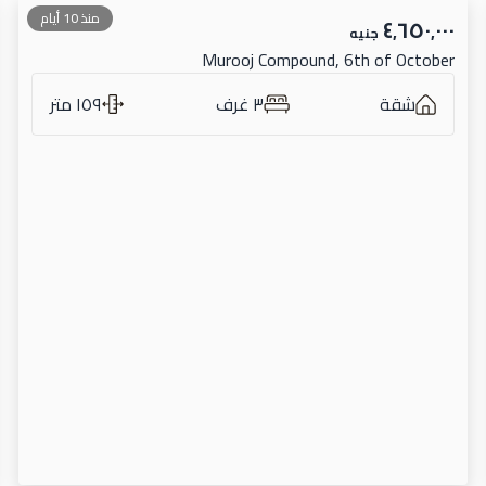
منذ 10 أيام
٤٬٦٥٠٬٠٠٠
جنيه
Murooj Compound, 6th of October
شقة
٣ غرف
١٥٩ متر