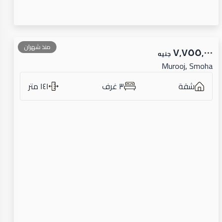
منذ شهران
٧٬٧٥٥٬٠٠٠
جنيه
Murooj, Smoha
شقة
٣ غرف
١٤١ متر