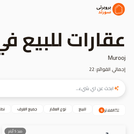
عقارات للبيع ف
Murooj
إجمالي القوائم: 22
للبيع
نوع العقار
جميع الغرف
نطا
الفلاتر
6
منذ 5 أيام