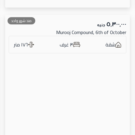
منذ شهر واحد
٥٬٣٠٠٬٠٠٠
جنيه
Murooj Compound, 6th of October
شقة
٣ غرف
١٧٦ متر