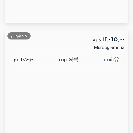
منذ شهران
١٢٬٠٦٥٬٠٠٠
جنيه
Murooj, Smoha
شقة
٤ غرف
٢٠٨ متر