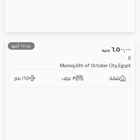
منذ 10 أشهر
٦٬٥٠٠٬٠٠٠
جنيه
0
Murooj,6th of October City,Egypt
شقة
٣ غرف
١٦٥ متر