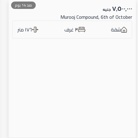
منذ 14 يوم
٧٬٥٠٠٬٠٠٠
جنيه
Murooj Compound, 6th of October
شقة
٣ غرف
١٧٦ متر