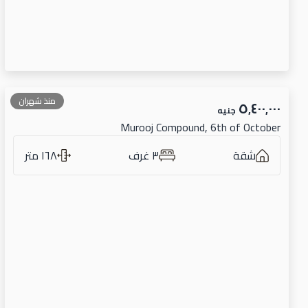
منذ شهران
٥٬٤٠٠٬٠٠٠
جنيه
Murooj Compound, 6th of October
شقة
٣ غرف
١٦٨ متر