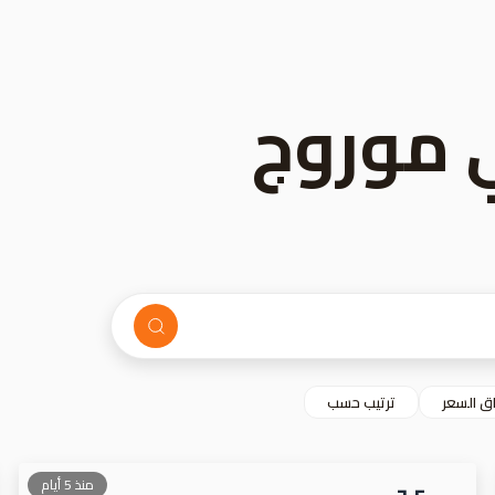
ي موروج
ق السعر
ترتيب حسب
منذ 5 أيام