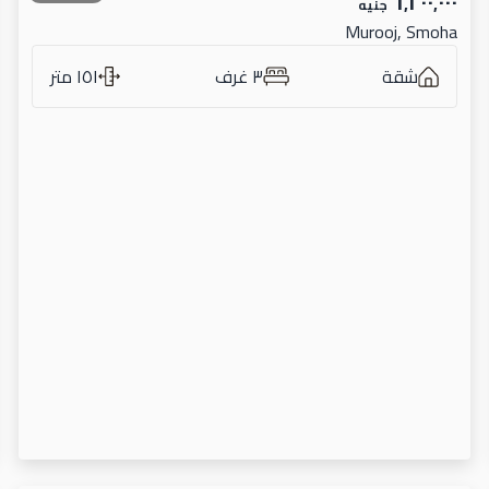
٦٬٢٠٠٬٠٠٠
جنيه
Murooj, Smoha
شقة
٣ غرف
١٥١ متر