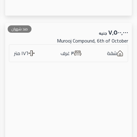
منذ شهران
٧٬٥٠٠٬٠٠٠
جنيه
Murooj Compound, 6th of October
شقة
٣ غرف
١٧٦ متر