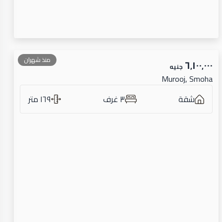
منذ شهران
٦٬١٠٠٬٠٠٠
جنيه
Murooj, Smoha
شقة
٣ غرف
١٦٩ متر