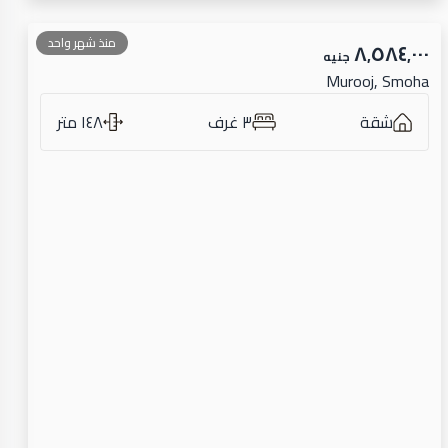
منذ شهر واحد
٨٬٥٨٤٬٠٠٠
جنيه
Murooj, Smoha
شقة
٣ غرف
١٤٨ متر