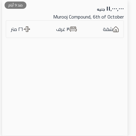
منذ 9 أيام
١١٬٠٠٠٬٠٠٠
جنيه
Murooj Compound, 6th of October
شقة
٣ غرف
٢٦٠ متر