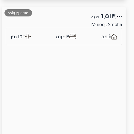
منذ شهر واحد
٦٬٥١٣٬٠٠٠
جنيه
Murooj, Smoha
شقة
٣ غرف
١٥٢ متر