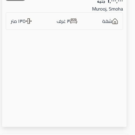
٦٬٠٠٠٬٠٠٠
جنيه
Murooj, Smoha
شقة
٣ غرف
١٣٥ متر