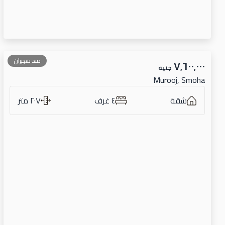
منذ شهران
٧٬٦٠٠٬٠٠٠
جنيه
Murooj, Smoha
شقة
٤ غرف
٢٠٧ متر