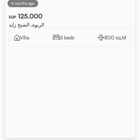
4 months ago
125,000
EGP
الربوة، الشيخ زايد
Villa
5 beds
800 sq.M