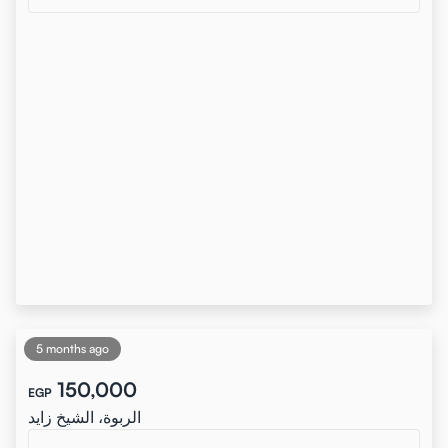
5 months ago
150,000
EGP
الربوة، الشيخ زايد