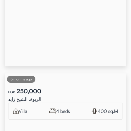
5 months ago
250,000
EGP
الربوة، الشيخ زايد
Villa
4 beds
400 sq.M