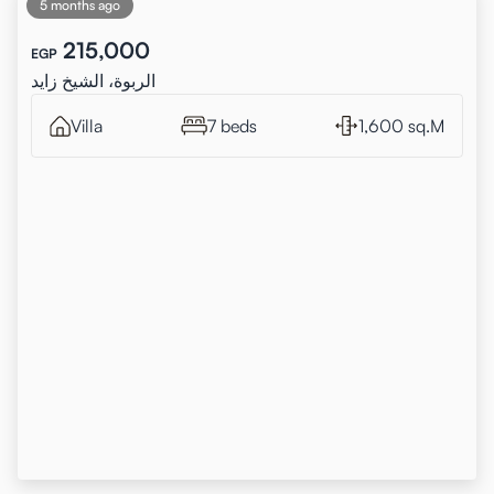
5 months ago
215,000
EGP
الربوة، الشيخ زايد
Villa
7 beds
1,600 sq.M