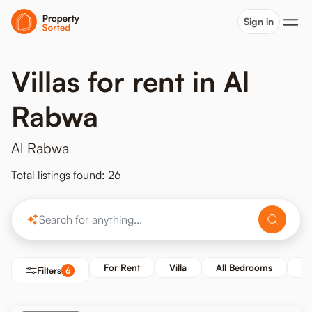
Sign in
Villas for rent in Al
Rabwa
Al Rabwa
Total listings found: 26
For Rent
Villa
All Bedrooms
Pr
Filters
6