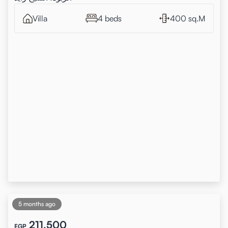
Villa
4 beds
400 sq.M
5 months ago
211,500
EGP