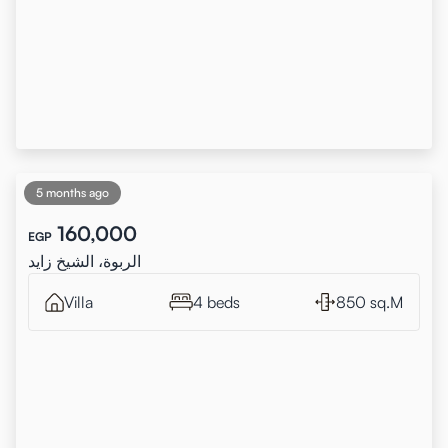
5 months ago
160,000
EGP
الربوة، الشيخ زايد
Villa
4 beds
850 sq.M