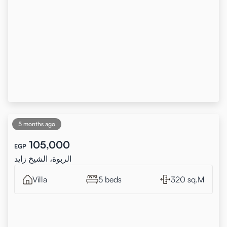
5 months ago
105,000
EGP
الربوة، الشيخ زايد
Villa
5 beds
320 sq.M