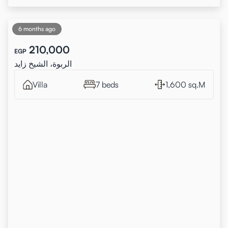
6 months ago
210,000
EGP
الربوة، الشيخ زايد
Villa
7 beds
1,600 sq.M