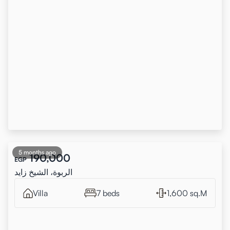
5 months ago
190,000
EGP
الربوة، الشيخ زايد
Villa
7 beds
1,600 sq.M