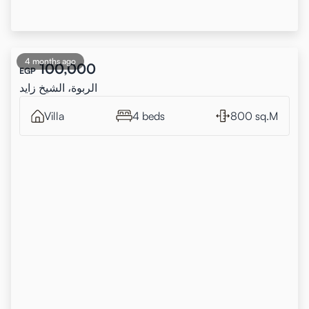
4 months ago
100,000
EGP
الربوة، الشيخ زايد
Villa
4 beds
800 sq.M