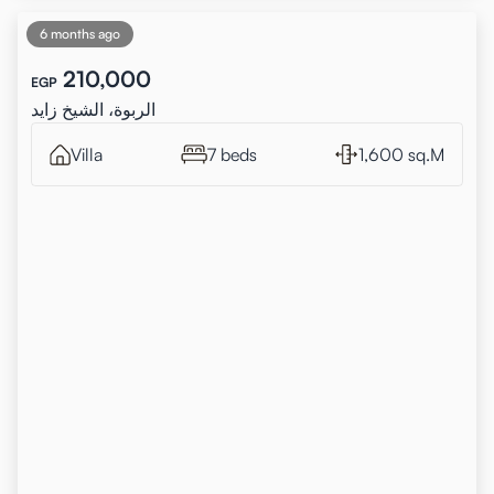
6 months ago
210,000
EGP
الربوة، الشيخ زايد
Villa
7 beds
1,600 sq.M