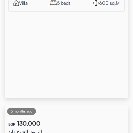
Villa
5 beds
600 sq.M
5 months ago
130,000
EGP
الربوة، الشيخ زايد