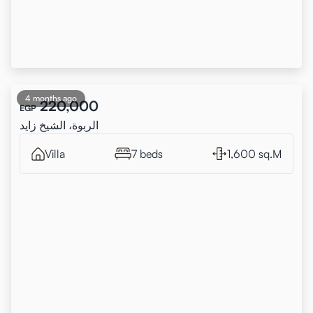
4 months ago
220,000
EGP
الربوة، الشيخ زايد
Villa
7 beds
1,600 sq.M