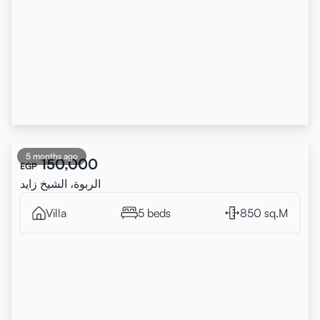
5 months ago
150,000
EGP
الربوة، الشيخ زايد
Villa
5 beds
850 sq.M