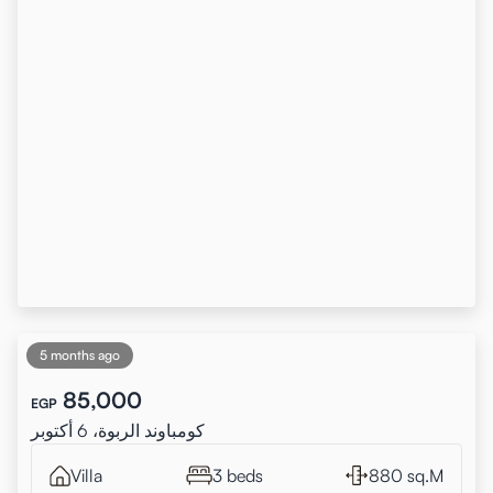
5 months ago
85,000
EGP
كومباوند الربوة، 6 أكتوبر
Villa
3 beds
880 sq.M